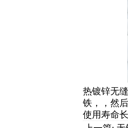
热镀锌无
铁，，然
使用寿命