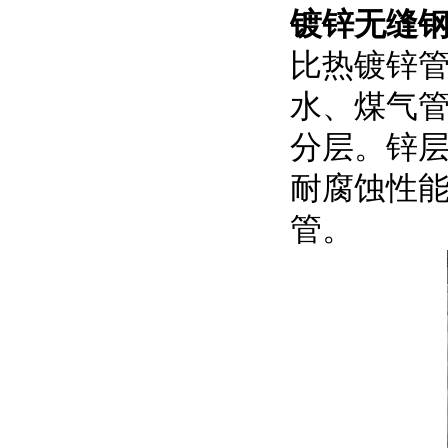
镀锌无缝
比热镀锌
水、煤气
分层。锌
耐腐蚀性
管。