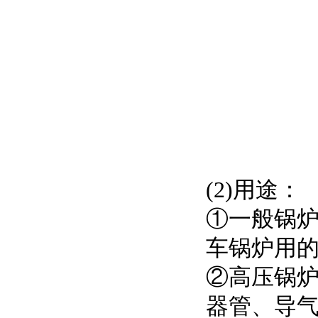
(2)用途：
①一般锅
车锅炉用
②高压锅
器管、导