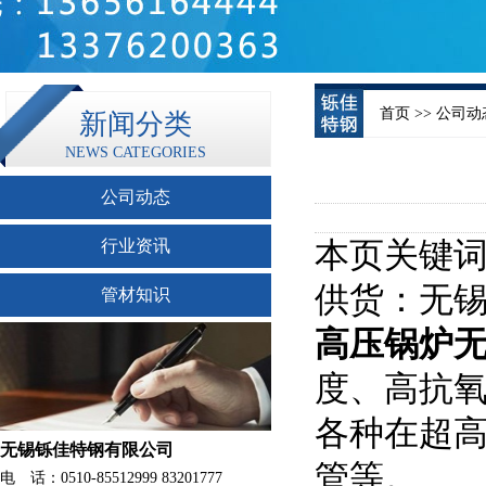
首页
>> 公司动
新闻分类
NEWS CATEGORIES
公司动态
行业资讯
本页关键词
供货：
无
管材知识
高压锅炉
度、高抗
各种在超
无锡铄佳特钢有限公司
管等。
电 话：0510-85512999 83201777