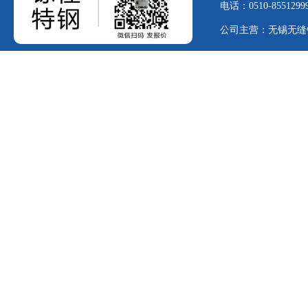
电话：0510-855129
公司主营：无锡无缝钢