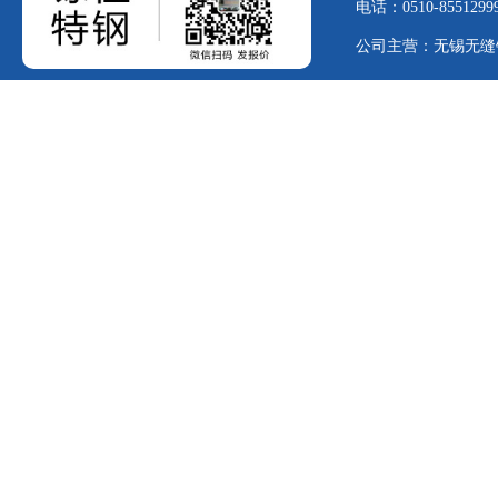
电话：0510-855129
公司主营：无锡无缝钢