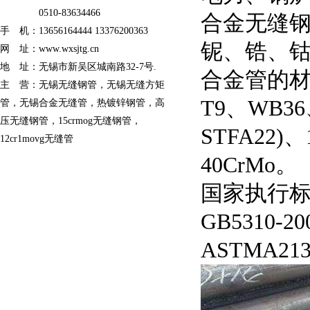
0510-83634466
合金无缝
手 机：13656164444 13376200363
铌、锆、
网 址：
www.wxsjtg.cn
地 址：无锡市新吴区城南路32-7号.
合金管的材质：
主 营：无锡无缝钢管，无锡无缝方矩
T9、WB36
管，无锡合金无缝管，热镀锌钢管，高
压无缝钢管，15crmog无缝钢管，
STFA22)、
12cr1movg无缝管
40CrMo。
国家执行标准：D
GB5310-2
ASTMA21