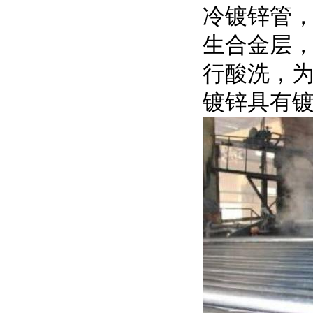
冷镀锌管
生合金层
行酸洗，
镀锌具有